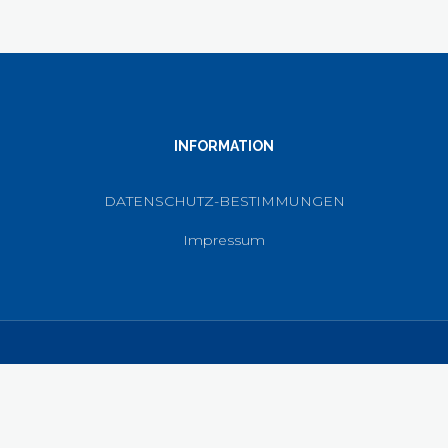
INFORMATION
DATENSCHUTZ-BESTIMMUNGEN
Impressum
© Copyright
BLANK SPACE
-
Linkedin
-
Xing
- Customised with love
By
Creavolution Freelance